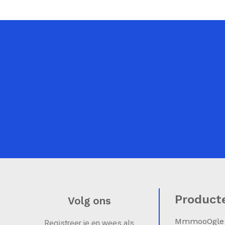
Product
Volg ons
MmmooOgle
Registreer je en wees als