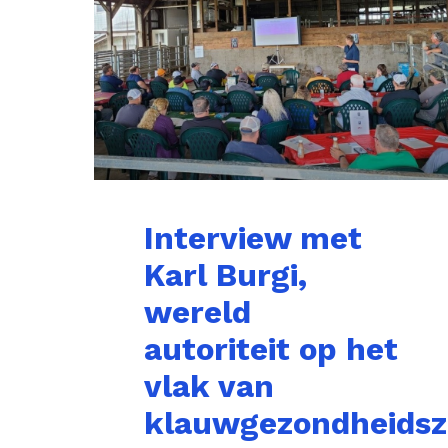
Interview met
Karl Burgi,
wereld
autoriteit op het
vlak van
klauwgezondheidsz