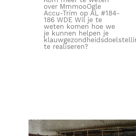
over MmmooOgle
Accu-Trim op AL #184-
186 WDE Wil je te
weten komen hoe we
je kunnen helpen je
klauwgezondheidsdoelstell
te realiseren?