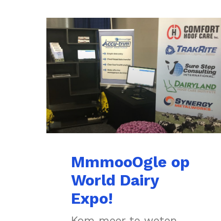
MmmooOgle op
World Dairy
Expo!
Kom meer te weten