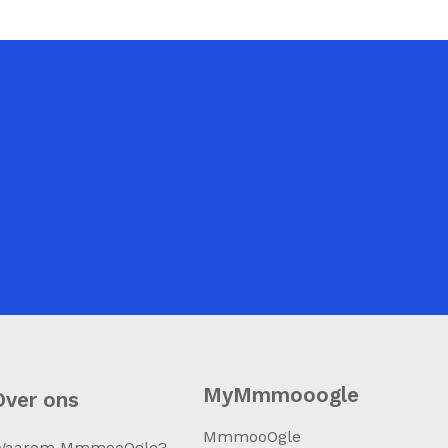
MyMmmooogle
Over ons
MmmooOgle
Waarom MmmooOgle?