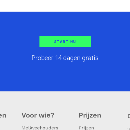
START NU
Probeer 14 dagen gratis
en
Voor wie?
Prijzen
Melkveehouders
Prijzen