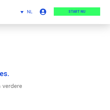
NL
START NU
es.
n verdere