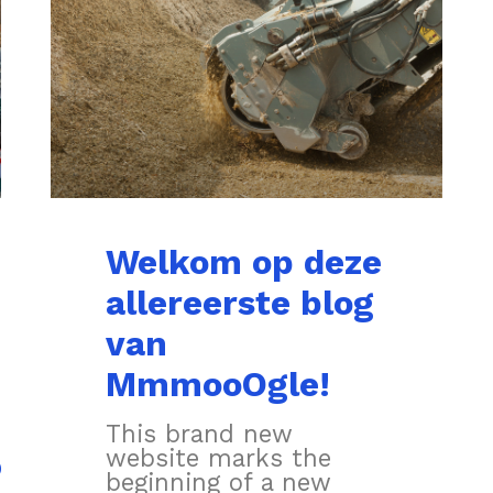
Welkom op deze
allereerste blog
van
MmmooOgle!
This brand new
website marks the
org.
beginning of a new