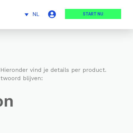
NL
START NU
Hieronder vind je details per product.
twoord blijven:
on