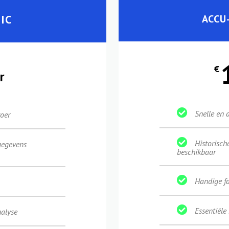
IC
ACCU
€
r
Snelle en 
oer
Historisc
gegevens
beschikbaar
Handige f
Essentiël
alyse