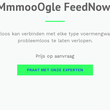
MmmooOgle FeedNow
dloos kan verbinden met elke type voermengwa
probleemloos te laten verlopen.
Prijs op aanvraag
PRAAT MET ONZE EXPERTEN