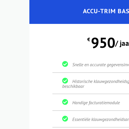
ACCU-TRIM BAS
950
€
/ jaa
Snelle en accurate gegevensinv
Historische klauwgezondheids
beschikbaar
Handige facturatiemodule
Essentiële klauwgezondheidsan