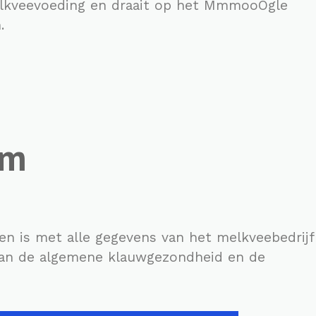
melkveevoeding en draait op het MmmooOgle
.
im
n is met alle gegevens van het melkveebedrijf
aan de algemene klauwgezondheid en de