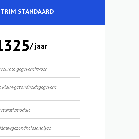
-TRIM STANDAARD
1325
/ jaar
accurate gegevensinvoer
he klauwgezondheidsgegevens
acturatiemodule
e klauwgezondheidsanalyse