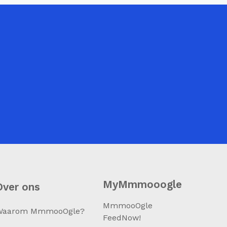
MyMmmooogle
Over ons
MmmooOgle
Waarom MmmooOgle?
FeedNow!