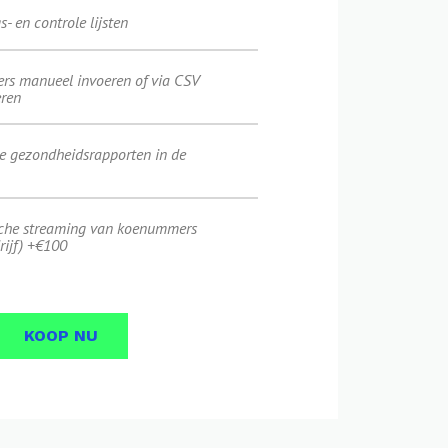
- en controle lijsten
s manueel invoeren of via CSV
eren
e gezondheidsrapporten in de
che streaming van koenummers
rijf) +€100
KOOP NU