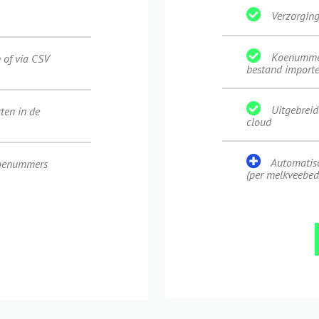
Verzorgings
Koenummer
of via CSV
bestand import
Uitgebreid
ten in de
cloud
Automatis
koenummers
(per melkveebed