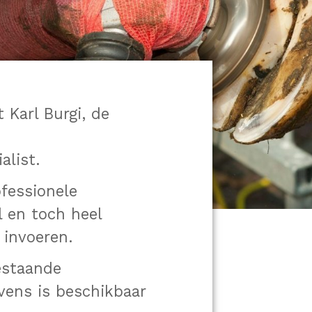
Karl Burgi, de
list.
fessionele
l en toch heel
 invoeren.
estaande
ens is beschikbaar