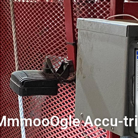
MmmooOgle Accu-tr