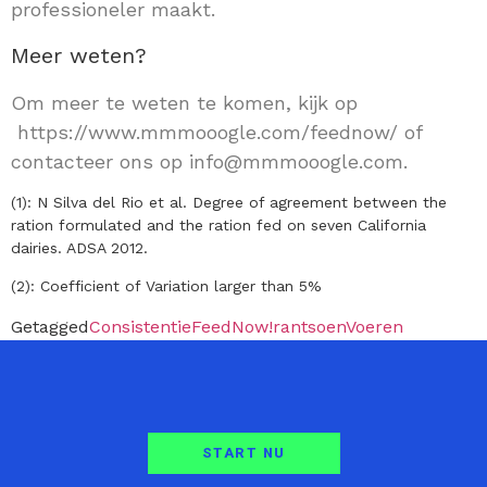
professioneler maakt.
Meer weten?
Om meer te weten te komen, kijk op
https://www.mmmooogle.com/feednow/
of
contacteer ons op
info@mmmooogle.com
.
(1): N Silva del Rio et al. Degree of agreement between the
ration formulated and the ration fed on seven California
dairies. ADSA 2012.
(2): Coefficient of Variation larger than 5%
Getagged
Consistentie
FeedNow!
rantsoen
Voeren
START NU