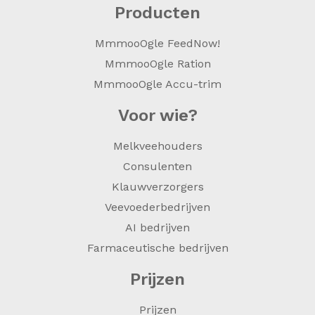
Producten
MmmooOgle FeedNow!
MmmooOgle Ration
MmmooOgle Accu-trim
Voor wie?
Melkveehouders
Consulenten
Klauwverzorgers
Veevoederbedrijven
AI bedrijven
Farmaceutische bedrijven
Prijzen
Prijzen